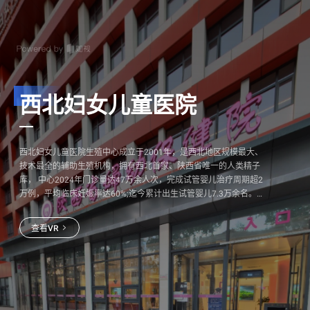
西北妇女儿童医院
西北妇女儿童医院生殖中心成立于2001年，是西北地区规模最大、
技术最全的辅助生殖机构，拥有西北首家、陕西省唯一的人类精子
库， 中心2024年门诊量达47万余人次，完成试管婴儿治疗周期超2
万例，平均临床妊娠率达60%;迄今累计出生试管婴儿7.3万余名。
中心自2009年起开展“第三代试管婴儿“技术，已完成3100余周期，
临床妊娠率超70%，可有效阻断200余种单基因遗传病向子代传
查看VR
递:2022年起开展的遗传病携带者筛查项目，可在孕前评估夫妇遗传
风险，实现提前干预阻断。此外，中心已开展生育力保存(精子、卵
子、胚胎冷冻)近20年，并率先在西北地区实施卵巢组织冻存技术。
凭借卓越实力，中心已连续7年蝉联复旦版《中国医院专科声誉排行
榜》生殖医学专科西北第一。